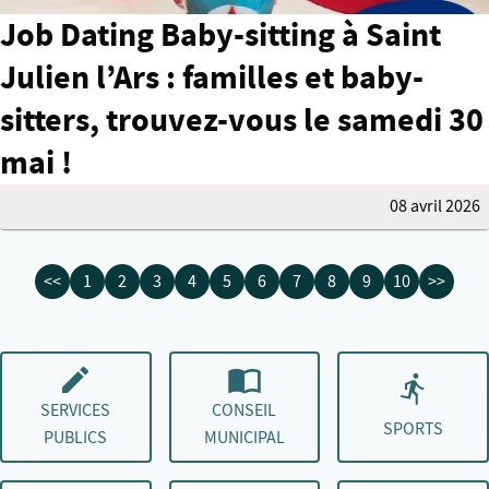
Job Dating Baby-sitting à Saint
Julien l’Ars : familles et baby-
sitters, trouvez-vous le samedi 30
mai !
08 avril 2026
<<
1
2
3
4
5
6
7
8
9
10
>>
SERVICES
CONSEIL
SPORTS
PUBLICS
MUNICIPAL