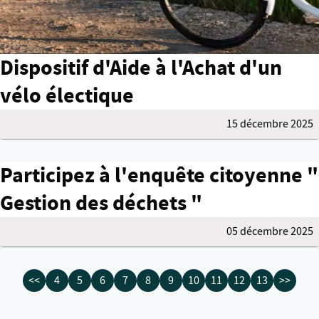
Dispositif d'Aide à l'Achat d'un
vélo électique
15 décembre 2025
Participez à l'enquête citoyenne "
Gestion des déchets "
05 décembre 2025
<<
4
5
6
7
8
9
10
11
12
13
>>