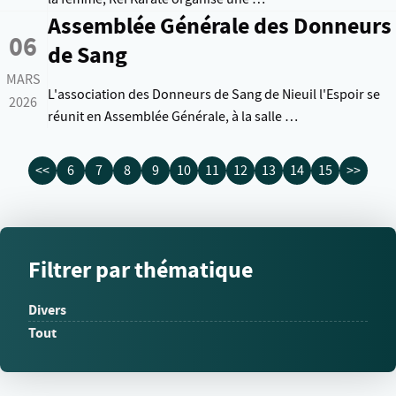
Assemblée Générale des Donneurs
06
de Sang
MARS
L'association des Donneurs de Sang de Nieuil l'Espoir se
2026
réunit en Assemblée Générale, à la salle …
<<
6
7
8
9
10
11
12
13
14
15
>>
Filtrer par thématique
Divers
Tout